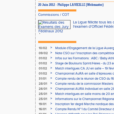
20 Juin 2012 - Philippe LAVIEILLE (Webmaster)
Commissions
/
COT
La Ligue félicite tous les
l'examen d'Officiel Fédéra
>
10/02
Module d'Engagement de la Ligue Auverg
>
09/02
Note CSO sur l'inscription des compétitio
>
01/02
Infos sur les Formations : ABC / Baby Athl
>
01/02
Stage de Boulouris Sprint/Haies - du 23 a
>
01/02
Match interligues CA JU en salle – 19 févr
>
01/02
Championnat AuRA en salle d’épreuves 
- le 12 février
>
31/01
Compte rendu de la réunon de CSO du 16
>
28/01
Compte rendu de la commission Masters -
à Bourgoin
>
26/01
Championnat AURA Individuel en salle 28
>
25/01
Match interligues en salle moins de 20 an
>
25/01
Informations sur le Championnat Régiona
05/02
>
19/01
Inscription 1er degré Marche nordique des
03/02 (sous condition)
>
16/01
Compte Rendu N° 1 du Comité Directeur 
>