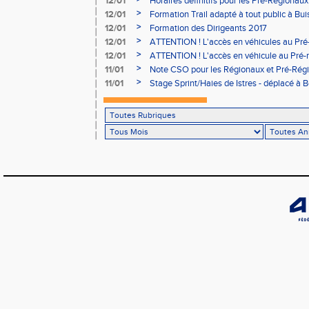
12/01
Horaires définitifs pour les Pré-Régionaux
Aubière
>
12/01
Formation Trail adapté à tout public à Bui
>
12/01
Formation des Dirigeants 2017
>
12/01
ATTENTION ! L'accès en véhicules au Pré-
Bains sera réglementé
>
12/01
ATTENTION ! L'accès en véhicule au Pré-r
Bains sera réglementé
>
11/01
Note CSO pour les Régionaux et Pré-Rég
>
11/01
Stage Sprint/Haies de Istres - déplacé à 