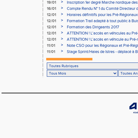
05/02
>
19/01
Inscription 1er degré Marche nordique des
03/02 (sous condition)
>
16/01
Compte Rendu N° 1 du Comité Directeur 
>
12/01
Horaires définitifs pour les Pré-Régionaux
Aubière
>
12/01
Formation Trail adapté à tout public à Bui
>
12/01
Formation des Dirigeants 2017
>
12/01
ATTENTION ! L'accès en véhicules au Pré-
Bains sera réglementé
>
12/01
ATTENTION ! L'accès en véhicule au Pré-r
Bains sera réglementé
>
11/01
Note CSO pour les Régionaux et Pré-Rég
>
11/01
Stage Sprint/Haies de Istres - déplacé à 