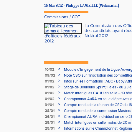
15 Mai 2012 - Philippe LAVIEILLE (Webmaster)
Commissions
/
COT
La Commission des Offici
des candidats ayant réuss
fédéral 2012.
>
10/02
Module d'Engagement de la Ligue Auverg
>
09/02
Note CSO sur l'inscription des compétitio
>
01/02
Infos sur les Formations : ABC / Baby Athl
>
01/02
Stage de Boulouris Sprint/Haies - du 23 a
>
01/02
Match interligues CA JU en salle – 19 févr
>
01/02
Championnat AuRA en salle d’épreuves 
- le 12 février
>
31/01
Compte rendu de la réunon de CSO du 16
>
28/01
Compte rendu de la commission Masters -
à Bourgoin
>
26/01
Championnat AURA Individuel en salle 28
>
25/01
Match interligues en salle moins de 20 an
>
25/01
Informations sur le Championnat Régiona