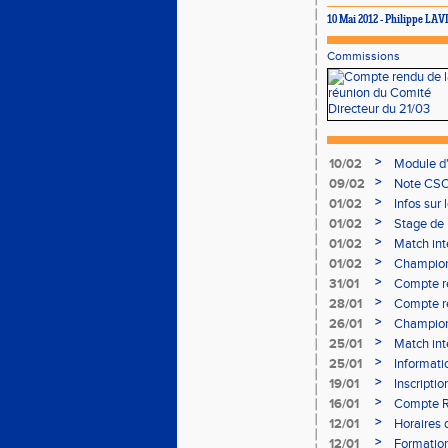
10 Mai 2012 - Philippe LA
Commissions
>
10/02
Module d
>
09/02
Note CSO 
>
01/02
Infos sur 
>
01/02
Stage de 
>
01/02
Match int
>
01/02
Champion
- le 12 fév
>
31/01
Compte r
>
28/01
Compte re
à Bourgoi
>
26/01
Championn
>
25/01
Match int
>
25/01
Informati
05/02
>
19/01
Inscripti
03/02 (so
>
16/01
Compte R
>
12/01
Horaires d
Aubière
>
12/01
Formation