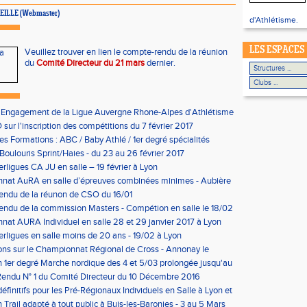
VIEILLE (Webmaster)
d'Athlétisme.
LES ESPACES
Veuillez trouver en lien le compte-rendu de la réunion
du
Comité Directeur du 21 mars
dernier.
'Engagement de la Ligue Auvergne Rhone-Alpes d'Athlétisme
sur l'inscription des compétitions du 7 février 2017
les Formations : ABC / Baby Athlé / 1er degré spécialités
Boulouris Sprint/Haies - du 23 au 26 février 2017
erligues CA JU en salle – 19 février à Lyon
nat AuRA en salle d’épreuves combinées minimes - Aubière
rier
endu de la réunon de CSO du 16/01
ndu de la commission Masters - Compétion en salle le 18/02
n
at AURA Individuel en salle 28 et 29 janvier 2017 à Lyon
erligues en salle moins de 20 ans - 19/02 à Lyon
ons sur le Championnat Régional de Cross - Annonay le
on 1er degré Marche nordique des 4 et 5/03 prolongée jusqu'au
us condition)
endu N° 1 du Comité Directeur du 10 Décembre 2016
éfinitifs pour les Pré-Régionaux Individuels en Salle à Lyon et
 Trail adapté à tout public à Buis-les-Baronies - 3 au 5 Mars